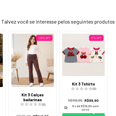
Talvez você se interesse pelos seguintes produtos
-25
%
OFF
17
%
OFF
Kit 3 Tshirts
(0)
Kit 3 Calças
bailarinas
R$119,99
R$99,90
(0)
6
x de
R$16,65
sem
juros