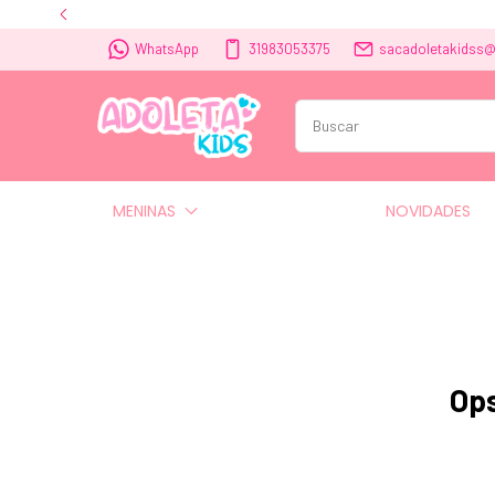
WhatsApp
31983053375
sacadoletakidss
MENINAS
NOVIDADES
Ops