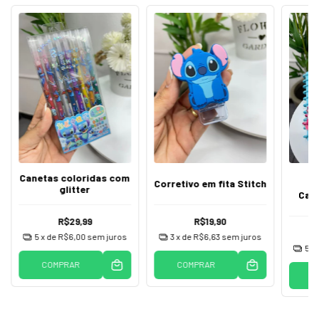
Canetas coloridas com
Corretivo em fita Stitch
glitter
Cade
R$29,99
R$19,90
R$
5
x de
R$6,00
sem juros
3
x de
R$6,63
sem juros
5
x
COMPRAR
COMPRAR